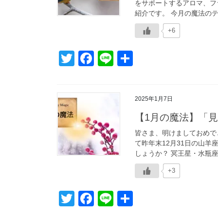
をサポートするアロマ、フ
o
紹介です。 今月の魔法のテー
k
+6
T
F
Li
共
wi
a
n
有
tt
c
e
2025年1月7日
er
e
【1月の魔法】「
b
o
皆さま、明けましておめで
て昨年末12月31日の山
o
しょうか？ 冥王星・水瓶座
k
+3
T
F
Li
共
wi
a
n
有