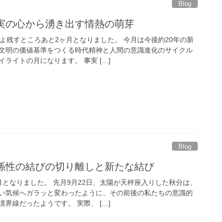
Blog
真実の心から湧き出す情熱の萌芽
よ残すところあと2ヶ月となりました。 今月は今後約20年の新
文明の価値基準をつくる時代精神と人間の意識進化のサイクル
ライトの月になります。 事実 […]
Blog
関係性の結びの切り離しと新たな結び
月となりました。 先月9月22日、太陽が天秤座入りした秋分は、
い気候へガラッと変わったように、その前後の私たちの意識的
界線だったようです。 実際、 […]