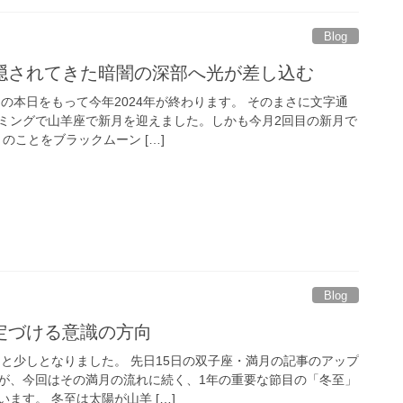
Blog
隠されてきた暗闇の深部へ光が差し込む
日の本日をもって今年2024年が終わります。 そのまさに文字通
ミングで山羊座で新月を迎えました。しかも今月2回目の新月で
のことをブラックムーン […]
Blog
定づける意識の方向
あと少しとなりました。 先日15日の双子座・満月の記事のアップ
が、今回はその満月の流れに続く、1年の重要な節目の「冬至」
ます。 冬至は太陽が山羊 […]