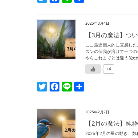
wi
a
n
有
tt
c
e
2025年3月4日
er
e
【3月の魔法】つ
b
o
ここ最近個人的に直感した
ズンの個我が溶けて一つの
o
やらこれまでとは違う3次元
k
+4
T
F
Li
共
wi
a
n
有
tt
c
e
2025年2月2日
er
e
【2月の魔法】純
b
o
2025年2月の星の動き