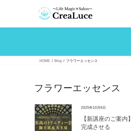
コ
ナ
ン
ビ
テ
ゲ
ン
ー
ツ
シ
へ
ョ
ス
ン
キ
に
ッ
移
HOME
Blog
フラワーエッセンス
プ
動
フラワーエッセンス
2025年10月6日
【新講座のご案内
完成させる