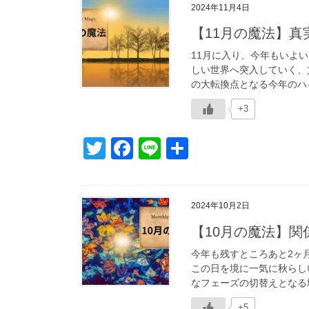
2024年11月4日
er
e
【11月の魔法】
b
o
11月に入り、今年もいよい
しい世界へ突入していく、
o
の大転換点となる今年のハイ
k
+3
T
F
Li
共
wi
a
n
有
tt
c
e
2024年10月2日
er
e
【10月の魔法】
b
o
今年も残すところあと2ヶ
この日を境に一気に秋らし
o
なフェーズの切替えとなる境
k
+5