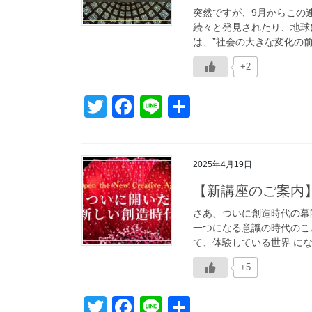
突然ですが、9月からこの
続々と発見されたり、地球
は、”社会の大きな変化の前触
+2
T
F
Li
共
wi
a
n
有
tt
c
e
2025年4月19日
er
e
【新講座のご案内
b
o
さあ、ついに創造時代の幕開
一つになる意識の時代のこと
o
て、体験している世界 にな
k
+5
T
F
Li
共