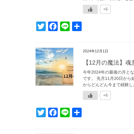
k
+6
T
F
Li
共
wi
a
n
有
tt
c
e
2024年12月1日
er
e
【12月の魔法】
b
o
今年2024年の最後の月
です。 先月11月20日
o
からどんどん今まで経験した
k
+6
T
F
Li
共
wi
a
n
有
tt
c
e