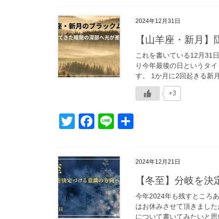
tt
c
e
2024年12月31日
er
e
【山羊座・新月】
b
o
これを書いている12月31
り今年最後の日というタイ
o
す。 1か月に2回起きる新月
k
+3
T
F
Li
共
wi
a
n
有
tt
c
e
2024年12月21日
er
e
【冬至】分岐を決
b
o
今年2024年も残すところ
はお休みさせて頂きました
o
について書いてみたいと思い