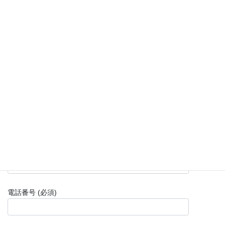
お問い合わせ内容は控えのために自動返信メールが配信され
ます。万が一、自動返信メールが届かない場合には、迷惑メ
ールボックスのご確認またはメールアドレスに間違いがない
かをご確認ください。
なお、お問い合わせを送信してから48時間以上経過しても
返信がない場合は、大変お手数ですが、再度お問い合わせい
ただけますと幸いです。
お名前 (必須)
メールアドレス (必須)
電話番号 (必須)