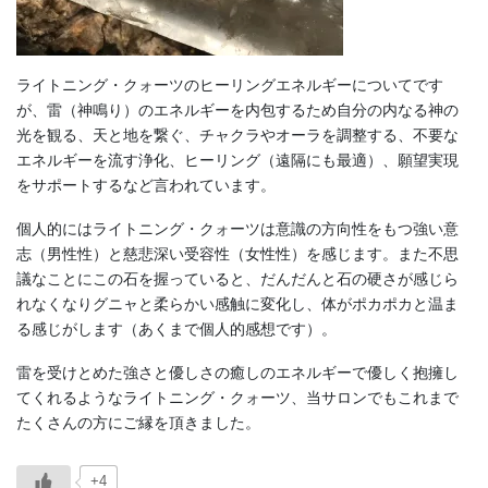
ライトニング・クォーツのヒーリングエネルギーについてです
が、雷（神鳴り）のエネルギーを内包するため自分の内なる神の
光を観る、天と地を繋ぐ、チャクラやオーラを調整する、不要な
エネルギーを流す浄化、ヒーリング（遠隔にも最適）、願望実現
をサポートするなど言われています。
個人的にはライトニング・クォーツは意識の方向性をもつ強い意
志（男性性）と慈悲深い受容性（女性性）を感じます。また不思
議なことにこの石を握っていると、だんだんと石の硬さが感じら
れなくなりグニャと柔らかい感触に変化し、体がポカポカと温ま
る感じがします（あくまで個人的感想です）。
雷を受けとめた強さと優しさの癒しのエネルギーで優しく抱擁し
てくれるようなライトニング・クォーツ、当サロンでもこれまで
たくさんの方にご縁を頂きました。
+4