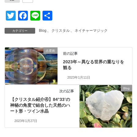
T
F
Li
共
wi
a
n
有
Blog
、
クリスタル
、
ネイチャーマジック
カテゴリー
tt
c
e
er
e
占星術
b
前の記事
o
2023年～異なる世界の重なりを
観る
o
2023年1月11日
k
Blog
次の記事
【クリスタル紹介④】84°33’の
神秘の角度で結合した天然のハ
ート形・ツイン水晶
2023年1月27日