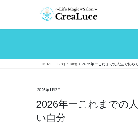
コ
ナ
ン
ビ
テ
ゲ
ン
ー
ツ
シ
へ
ョ
ス
ン
キ
に
ッ
移
HOME
Blog
Blog
2026年ーこれまでの人生で初め
プ
動
2026年1月3日
2026年ーこれまで
い自分