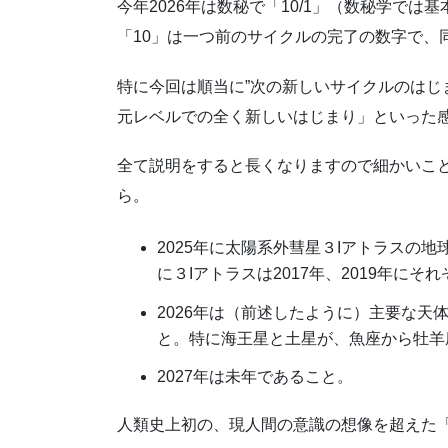
今年2026年は数秘で「10/1」（数秘学で
「10」は一つ前のサイクルの完了の数字で、
特に今回は順当に”次の新しいサイクルのはじ
元レベルでの全く新しいはじまり」といった
全て説明をすると長くなりますので細かいこ
ら。
2025年に太陽系外彗星３Iアトラスの
に３Iアトラスは2017年、2019年に
2026年は（前述したように）主要な
と。特に海王星と土星が、魚座から牡羊
2027年は未年であること。
人類史上初の、現人間の意識の想像を超えた