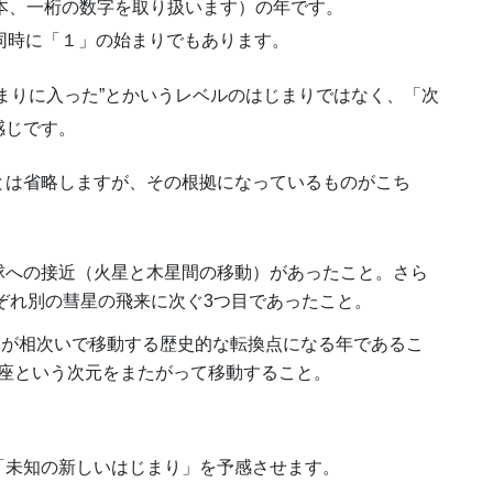
は基本、一桁の数字を取り扱います）の年です。
同時に「１」の始まりでもあります。
まりに入った”とかいうレベルのはじまりではなく、「次
感じです。
とは省略しますが、その根拠になっているものがこち
地球への接近（火星と木星間の移動）があったこと。さら
それぞれ別の彗星の飛来に次ぐ3つ目であったこと。
天体が相次いで移動する歴史的な転換点になる年であるこ
座という次元をまたがって移動すること。
「未知の新しいはじまり」を予感させます。