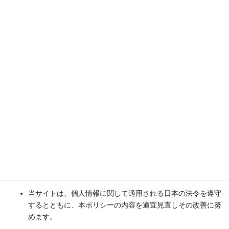
く場合があります。
ブラウザの設定により、Cookieを使用しないようにするこ
とも可能です。
当サイトで利用しているアクセス解析、広告サービスは以下
のとおりです。
wordpress.com
グーグルアナリティクス
プライバシーポリシーの変更につい
て
当サイトは、個人情報に関して適用される日本の法令を遵守
するとともに、本ポリシーの内容を適宜見直しその改善に努
めます。