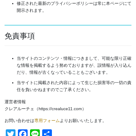
修正された最新のプライバシーポリシーは常に本ページにて
開示されます。
免責事項
当サイトのコンテンツ・情報につきまして、可能な限り正確
な情報を掲載するよう努めておりますが、誤情報が入り込ん
だり、情報が古くなっていることもございます。
当サイトに掲載された内容によって生じた損害等の一切の責
任を負いかねますのでご了承ください。
運営者情報
クレアルーチェ（https://crealuce11.com）
お問い合わせは
専用フォーム
よりお願いいたします。
T
F
Li
共