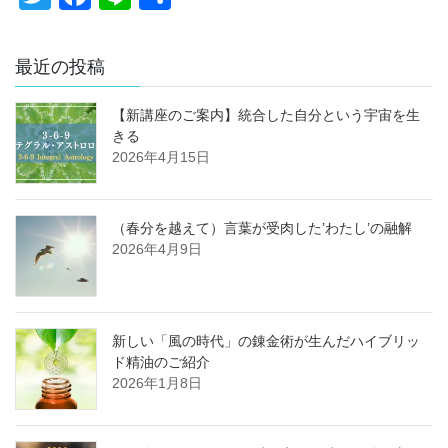
wi
a
n
有
tt
c
e
最近の投稿
er
e
b
【新講座のご案内】統合した自分という宇宙を生
きる
o
2026年4月15日
o
k
（春分を越えて）言葉が受肉した’わたし’の融解
2026年4月9日
新しい「風の時代」の錬金術が生んだハイブリッ
ド精油のご紹介
2026年1月8日